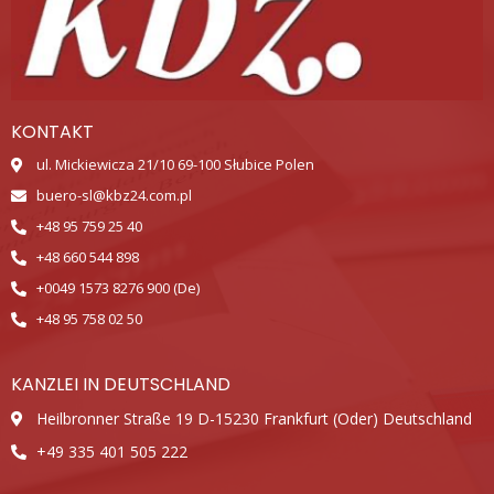
KONTAKT
ul. Mickiewicza 21/10 69-100 Słubice Polen
buero-sl@kbz24.com.pl
+48 95 759 25 40
+48 660 544 898
+0049 1573 8276 900 (De)
+48 95 758 02 50
KANZLEI IN DEUTSCHLAND
Heilbronner Straße 19 D-15230 Frankfurt (Oder) Deutschland
+49 335 401 505 222