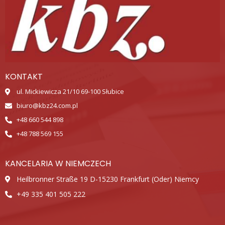
KONTAKT
ul. Mickiewicza 21/10 69-100 Słubice
biuro@kbz24.com.pl
+48 660 544 898
+48 788 569 155
KANCELARIA W NIEMCZECH
Heilbronner Straße 19 D-15230 Frankfurt (Oder) Niemcy
+49 335 401 505 222